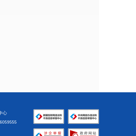
化中心
59555