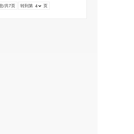
息/共7页
转到第
页