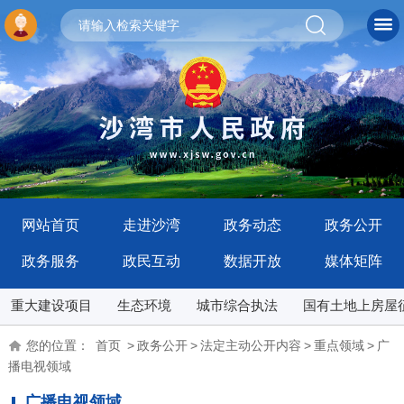
网站首页
走进沙湾
政务动态
政务公开
政务服务
政民互动
数据开放
媒体矩阵
重大建设项目
生态环境
城市综合执法
国有土地上房屋
您的位置：
首页
>
政务公开
>
法定主动公开内容
>
重点领域
>
广
播电视领域
广播电视领域