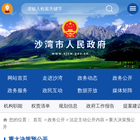
网站首页
走进沙湾
政务动态
政务公开
政务服务
政民互动
数据开放
媒体矩阵
机构职能
权责清单
规划信息
政府工作报告
提案建
您的位置：
首页
>
政务公开
>
法定主动公开内容
>
重大决策预公
开
重大决策预公开