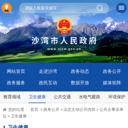
网站首页
走进沙湾
政务动态
政务公开
政务服务
政民互动
数据开放
媒体矩阵
教育领域
卫生健康
公共交通
水电气暖路
环境保护
您的位置：
首页
>
政务公开
>
法定主动公开内容
>
公共企事业单
位
>
卫生健康
卫生健康