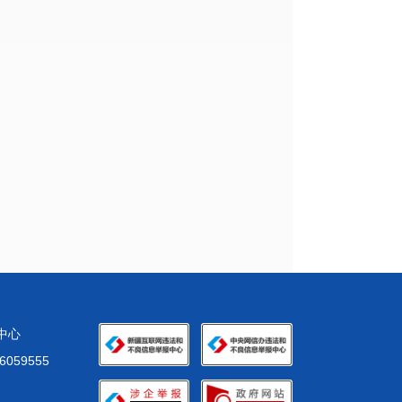
化中心
59555