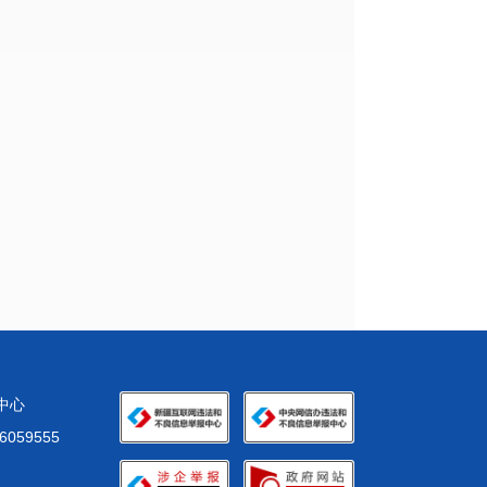
化中心
59555