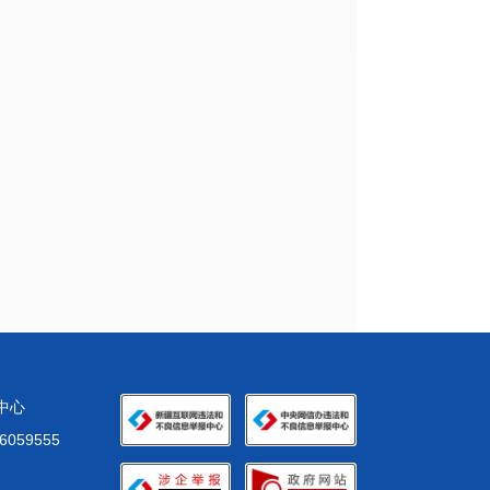
化中心
59555