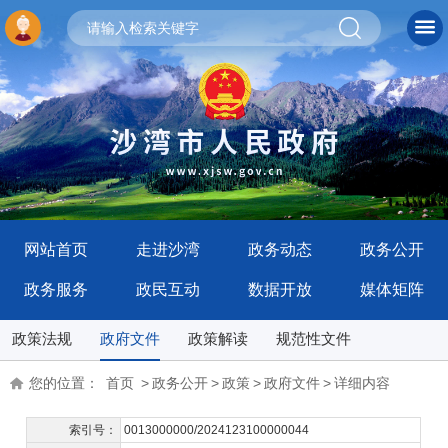
网站首页
走进沙湾
政务动态
政务公开
政务服务
政民互动
数据开放
媒体矩阵
政策法规
政府文件
政策解读
规范性文件
您的位置：
首页
>
政务公开
>
政策
>
政府文件
>
详细内容
索引号：
0013000000/2024123100000044