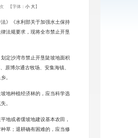
次
【字体：
小
大
】
持法》《水利部关于加强水土保持
法律法规要求，现将全市禁止开垦
，划定沙湾市禁止开垦陡坡地面积
湾镇、原博尔通古牧场、安集海镇、
泉乡。
上陡坡地种植经济林的，应当科学选
流失。
在平地或者缓坡地建设基本农田，
树种草；退耕确有困难的，应当修