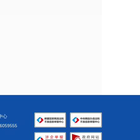
化中心
59555