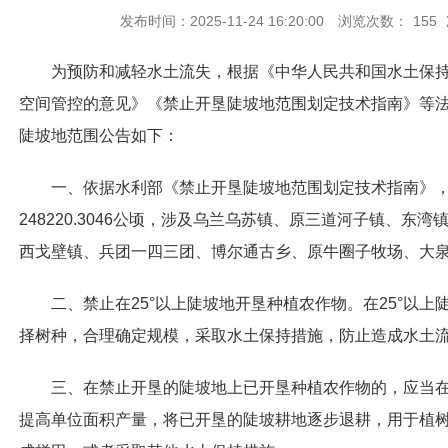
发布时间：2025-11-24 16:20:00
浏览次数：
155
为预防和减轻水土流失，根据《中华人民共和国水土保
空间管控的意见》《禁止开垦陡坡地范围划定技术指南》等
陡坡地范围公告如下：
一、依据水利部《禁止开垦陡坡地范围划定技术指南》
248220.3046公顷，涉及乌兰乌苏镇、原三道河子镇、东
西戈壁镇、兵团一四三团、博尔通古乡、原牛圈子牧场、大
二、禁止在25°以上陡坡地开垦种植农作物。在25°以
择树种，合理确定规模，采取水土保持措施，防止造成水土
三、在禁止开垦的陡坡地上
已
开垦种植农作物的，应当
提高单位面积产量，将已开垦的陡坡耕地逐步退耕，用于植