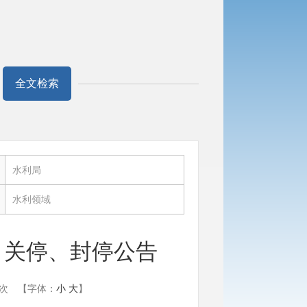
全文检索
：
水利局
：
水利领域
 关停、封停公告
次
【字体：
小
大
】