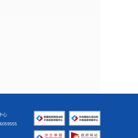
化中心
59555