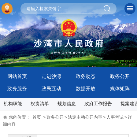
网站首页
走进沙湾
政务动态
政务公开
政务服务
政民互动
数据开放
媒体矩阵
机构职能
权责清单
规划信息
政府工作报告
提案建
您的位置：
首页
>
政务公开
>
法定主动公开内容
>
人事考试
>
详
细内容