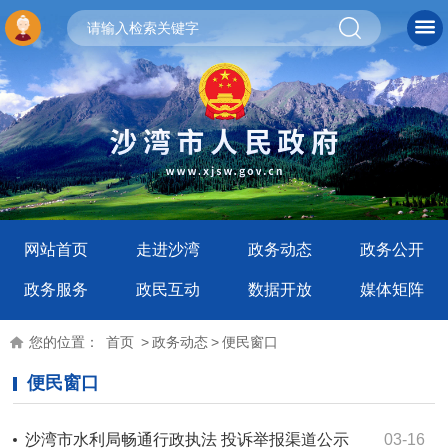
网站首页
走进沙湾
政务动态
政务公开
政务服务
政民互动
数据开放
媒体矩阵
您的位置：
首页
>
政务动态
>
便民窗口
便民窗口
沙湾市水利局畅通行政执法 投诉举报渠道公示
03-16