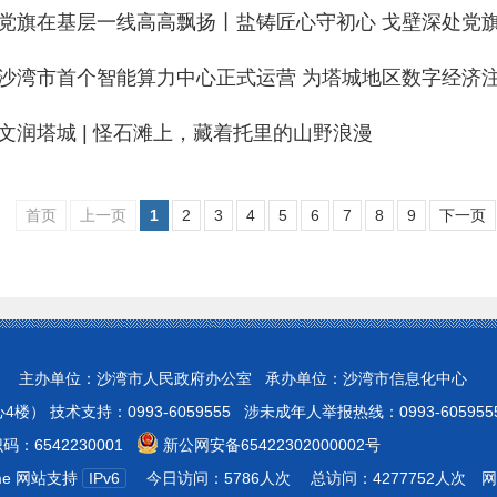
为建设社会主义现…
党旗在基层一线高高飘扬丨盐铸匠心守初心 戈壁深处党
沙湾市首个智能算力中心正式运营 为塔城地区数字经济注
文润塔城 | 怪石滩上，藏着托里的山野浪漫
首页
上一页
1
2
3
4
5
6
7
8
9
下一页
 主办单位：沙湾市人民政府办公室 承办单位：沙湾市信息化中心
 技术支持：0993-6059555 涉未成年人举报热线：0993-605955
：6542230001
新公网安备65422302000002号
ome 网站支持
IPv6
今日访问：5786人次
总访问：4277752人次
网