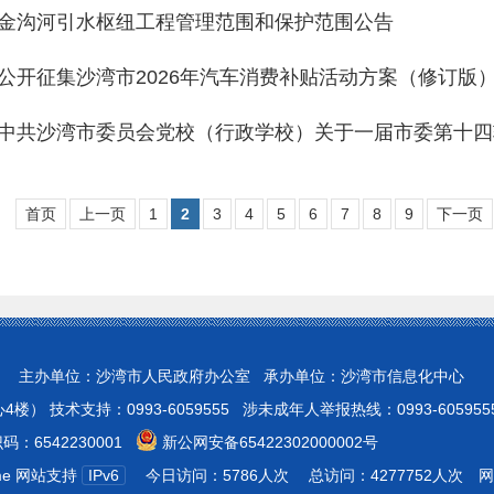
金沟河引水枢纽工程管理范围和保护范围公告
公开征集沙湾市2026年汽车消费补贴活动方案（修订版
中共沙湾市委员会党校（行政学校）关于一届市委第十四
首页
上一页
1
2
3
4
5
6
7
8
9
下一页
 主办单位：沙湾市人民政府办公室 承办单位：沙湾市信息化中心
 技术支持：0993-6059555 涉未成年人举报热线：0993-605955
：6542230001
新公网安备65422302000002号
ome 网站支持
IPv6
今日访问：5786人次
总访问：4277752人次
网