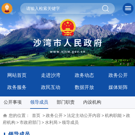
网站首页
走进沙湾
政务动态
政务公开
政务服务
政民互动
数据开放
媒体矩阵
公开事项
领导成员
部门职责
内设机构
您的位置：
首页
>
政务公开
>
法定主动公开内容
>
机构职能
>
政
府机构
>
市政府部门
>
水利局
>
领导成员
领导成员