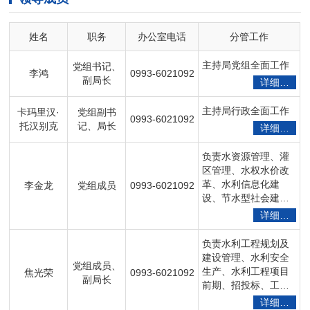
姓名
职务
办公室电话
分管工作
主持局党组全面工作
党组书记、
李鸿
0993-6021092
副局长
详细…
主持局行政全面工作
卡玛里汉·
党组副书
0993-6021092
托汉别克
记、局长
详细…
负责水资源管理、灌
区管理、水权水价改
革、水利信息化建
李金龙
党组成员
0993-6021092
设、节水型社会建
设、科技宣传、生态
详细…
文明建设、环保督察
整改等工作。
负责水利工程规划及
建设管理、水利安全
党组成员、
生产、水利工程项目
焦光荣
0993-6021092
副局长
前期、招投标、工程
验收、农牧水利、农
详细…