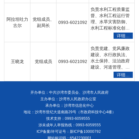
村饮水安全、招商、
固定资产投资、水电
负责水利工程质量监
站管理、水利科技等
督、水利工程运行管
阿拉坦吐力
党组成员、
工作。
理、水旱灾害防御、
0993-6021092
古尔
副局长
水利工程标准化创
建、宣传思想暨精神
详细…
文明建设等工作。承
办主要领导安排的其
负责党建、党风廉政
他工作。
建设、水行政执法、
水土保持、法治政府
王晓龙
党组成员
0993-6021092
建设、河道管理、河
（湖）长制、人才、
详细…
档案管理、政务服
务、政务公开及放管
服、水利改革等工
开办单位：中共沙湾市委员会、沙湾市人民政府
作。
主办单位：沙湾市人民政府办公室
承办单位：沙湾市信息化中心
地址：沙湾市世纪大道南路29号（市政府科技中心4楼）
技术支持：0993-6059555
涉未成年人举报热线：0993-6059555
ICP备案/许可证号：
新ICP备10000792
网站标识码：6542230001