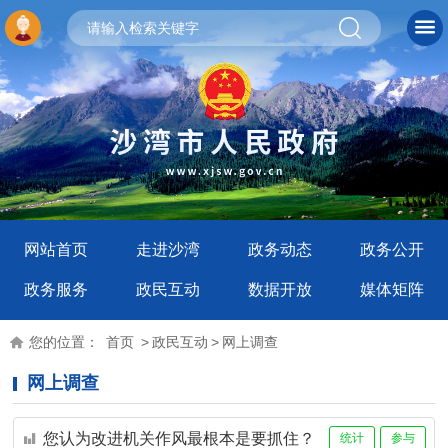
网站首页
走进沙湾
政务动态
政务公开
政务服务
政民互动
数据开放
媒体矩阵
您的位置：
首页
>
政民互动
>
网上调查
网上调查
您认为改进机关作风最根本是要抓住？
统计
参与