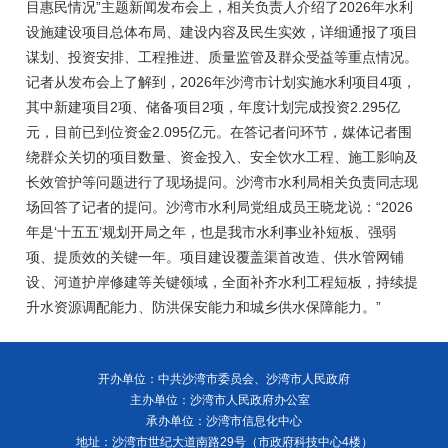
目惠民情况”主题新闻发布会上，相关负责人介绍了2026年水利
设施建设项目总体布局、建设内容及民生实效，详细通报了项目
谋划、投资安排、工程推进、质量监管及群众受益等重点情况。
记者从发布会上了解到，2026年沙湾市计划实施水利项目4项，
其中新建项目2项、储备项目2项，年度计划完成投资2.295亿
元，目前已到位资金2.095亿元。在答记者问环节，媒体记者围
绕群众关切的项目数量、资金投入、安全饮水工程、施工影响及
长效管护等问题进行了现场提问。沙湾市水利局相关负责同志现
场回答了记者的提问。沙湾市水利局党组成员王晓龙说：“2026
年是‘十五五’规划开局之年，也是我市水利事业补短板、强弱
项、提质效的关键一年。项目建设覆盖渠首改造、供水管网铺
设、河道护岸修建等关键领域，全面补齐水利工程短板，持续提
升水资源调配能力、防洪保安能力和城乡供水保障能力。”
开办单位：中共沙湾市委员会、沙湾市人民政府
主办单位：沙湾市人民政府办公室
承办单位：沙湾市信息化中心
地址：沙湾市世纪大道南路29号（市政府科技中心4楼）