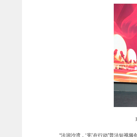
“法润沙湾，‘宪’在行动”普法短