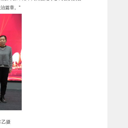
治篇章。”
常乙摄