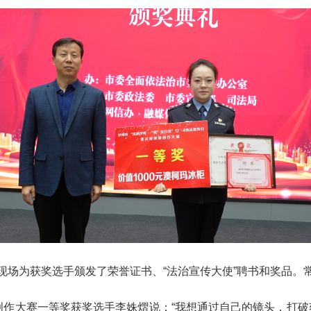
现场为获奖选手颁发了荣誉证书、“法治宣传大使”聘书和奖品。
视频创作大赛一等奖获奖选手李姝熠说：“我想通过自己的镜头，打