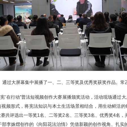
通过大屏幕集中展播了一、二、三等奖及优秀奖获奖作品。常
·‘宪’在行动”普法短视频创作大赛展播颁奖活动，活动现场通过
短视频形式，将宪法知识与本土生活场景相结合，用生动鲜活的
赛共评选出一等奖1名、二等奖2名、三等奖3名、优秀奖4名，
干部李姝熠创作的《向阳花法治情》凭借新颖的创作视角、扎实