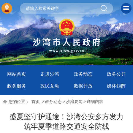
网站首页
走进沙湾
政务动态
政务公开
政务服务
政民互动
数据开放
媒体矩阵
您的位置：
首页
>
政务动态
>
沙湾要闻
>
详细内容
盛夏坚守护通途！沙湾公安多方发力
筑牢夏季道路交通安全防线