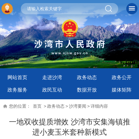
网站首页
走进沙湾
政务动态
政务公开
政务服务
政民互动
数据开放
媒体矩阵
您的位置：
首页
>
政务动态
>
沙湾要闻
>
详细内容
一地双收提质增效 沙湾市安集海镇推
进小麦玉米套种新模式