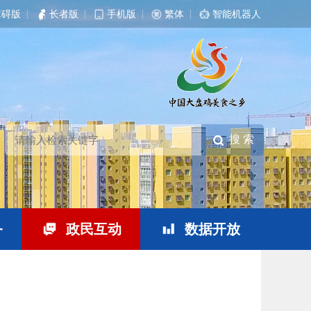
障碍版
|
长者版
|
手机版
|
繁体
|
智能机器人
务
政民互动
数据开放