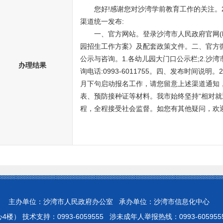
您好!感谢您对沙湾学前教育工作的关注。
渠道统一发布:
一、官方网站。
登录沙湾市人民政府官网(http
园招生工作方案》及配套政策文件。
二、官方
公示与咨询。
1.各幼儿园大门口公示栏;
2.沙
办理结果
询电话:0993-6011755。
四、发布时间说明。
月下句启动报名工作，请您留意上述渠道通知，
表、预防接种证等材料。
我市始终坚持“相对
程，全程接受社会监督。如您有其他疑问，欢
 主办单位：沙湾市人民政府办公室 承办单位：沙湾市信息化中心
 技术支持：0993-6059555 涉未成年人举报热线：0993-605955